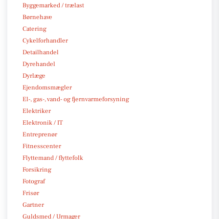
Byggemarked / trælast
Børnehave
Catering
Cykelforhandler
Detailhandel
Dyrehandel
Dyrlæge
Ejendomsmægler
El-, gas-, vand- og fjernvarmeforsyning
Elektriker
Elektronik / IT
Entreprenør
Fitnesscenter
Flyttemand / flyttefolk
Forsikring
Fotograf
Frisør
Gartner
Guldsmed / Urmager