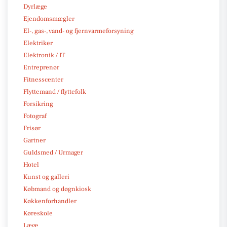
Dyrlæge
Ejendomsmægler
El-, gas-, vand- og fjernvarmeforsyning
Elektriker
Elektronik / IT
Entreprenør
Fitnesscenter
Flyttemand / flyttefolk
Forsikring
Fotograf
Frisør
Gartner
Guldsmed / Urmager
Hotel
Kunst og galleri
Købmand og døgnkiosk
Køkkenforhandler
Køreskole
Læge