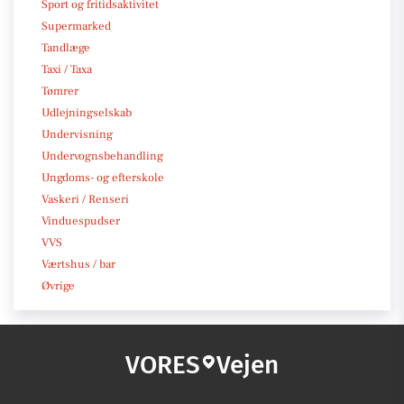
Sport og fritidsaktivitet
Supermarked
Tandlæge
Taxi / Taxa
Tømrer
Udlejningselskab
Undervisning
Undervognsbehandling
Ungdoms- og efterskole
Vaskeri / Renseri
Vinduespudser
VVS
Værtshus / bar
Øvrige
VORES
Vejen