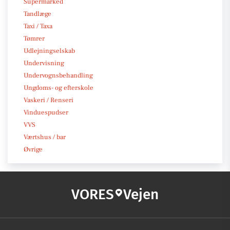
Supermarked
Tandlæge
Taxi / Taxa
Tømrer
Udlejningselskab
Undervisning
Undervognsbehandling
Ungdoms- og efterskole
Vaskeri / Renseri
Vinduespudser
VVS
Værtshus / bar
Øvrige
VORES
Vejen