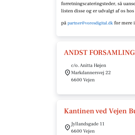
forretningscateringsteder, så uanse
listen disse og er udvalgt af os ho
på
for mere 
partner@voresdigital.dk
ANDST FORSAMLIN
c/o. Anitta Højen
Markdannersvej 22
6600 Vejen
Kantinen ved Vejen B
Jyllandsgade 11
6600 Vejen