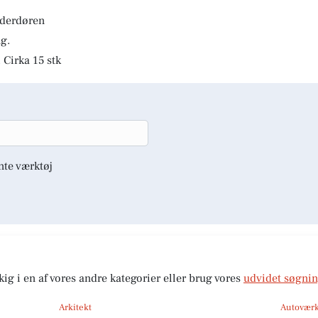
lderdøren
g.
 Cirka 15 stk
nte værktøj
kig i en af vores andre kategorier eller brug vores
udvidet søgni
Arkitekt
Autoværk