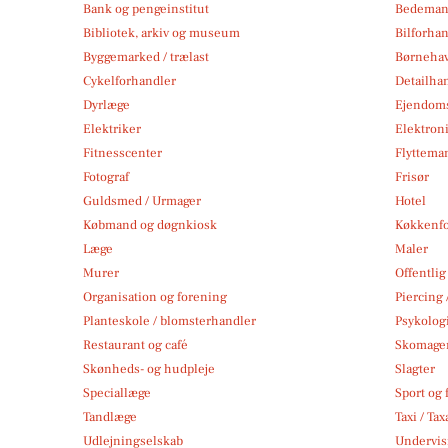
Bank og pengeinstitut
Bedema
Bibliotek, arkiv og museum
Bilforha
Byggemarked / trælast
Børneha
Cykelforhandler
Detailha
Dyrlæge
Ejendom
Elektriker
Elektroni
Fitnesscenter
Flytteman
Fotograf
Frisør
Guldsmed / Urmager
Hotel
Købmand og døgnkiosk
Køkkenfo
Læge
Maler
Murer
Offentlig
Organisation og forening
Piercing 
Planteskole / blomsterhandler
Psykolog
Restaurant og café
Skomage
Skønheds- og hudpleje
Slagter
Speciallæge
Sport og f
Tandlæge
Taxi / Tax
Udlejningselskab
Undervis