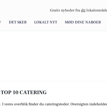
Gratis nyheder fra
dit
lokalområde
V
DET SKER
LOKALT NYT
MØD DINE NABOER
E TOP 10 CATERING
. I vores overblik finder du cateringsteder. Oversigten indeholde