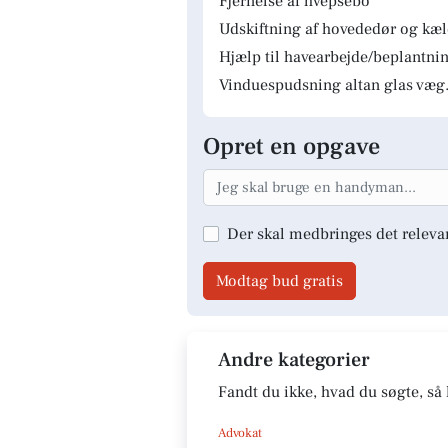
Fjernelse af hvepsebo
Udskiftning af hovededør og kæ
Hjælp til havearbejde/beplantnin
Vinduespudsning altan glas væg.
Opret en opgave
Der skal medbringes det releva
Modtag bud gratis
Andre kategorier
Fandt du ikke, hvad du søgte, så 
Advokat