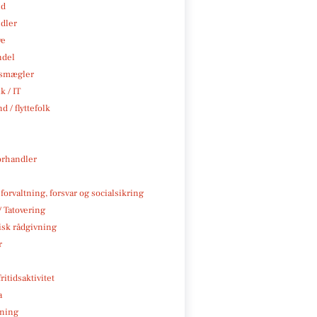
nd
ndler
ve
ndel
smægler
k / IT
d / flyttefolk
rhandler
 forvaltning, forsvar og socialsikring
/ Tatovering
isk rådgivning
r
ritidsaktivitet
a
ning