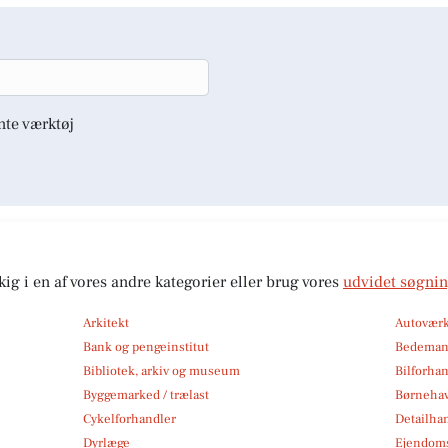
nte værktøj
kig i en af vores andre kategorier eller brug vores
udvidet søgni
Arkitekt
Autoværk
Bank og pengeinstitut
Bedema
Bibliotek, arkiv og museum
Bilforha
Byggemarked / trælast
Børneha
Cykelforhandler
Detailha
Dyrlæge
Ejendom