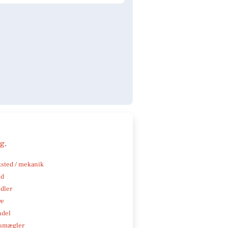
ng
.
sted / mekanik
nd
ndler
ve
ndel
smægler