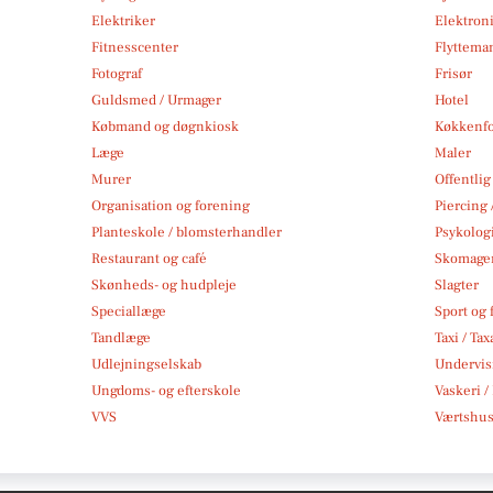
Elektriker
Elektroni
Fitnesscenter
Flytteman
Fotograf
Frisør
Guldsmed / Urmager
Hotel
Købmand og døgnkiosk
Køkkenfo
Læge
Maler
Murer
Offentlig
Organisation og forening
Piercing 
Planteskole / blomsterhandler
Psykolog
Restaurant og café
Skomage
Skønheds- og hudpleje
Slagter
Speciallæge
Sport og f
Tandlæge
Taxi / Tax
Udlejningselskab
Undervis
Ungdoms- og efterskole
Vaskeri /
VVS
Værtshus