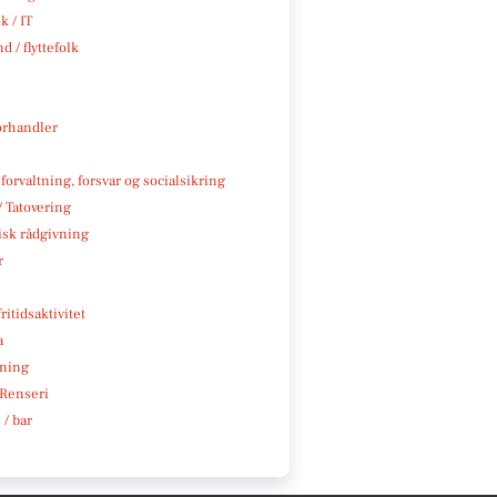
k / IT
d / flyttefolk
rhandler
 forvaltning, forsvar og socialsikring
/ Tatovering
isk rådgivning
r
ritidsaktivitet
a
ning
 Renseri
 / bar