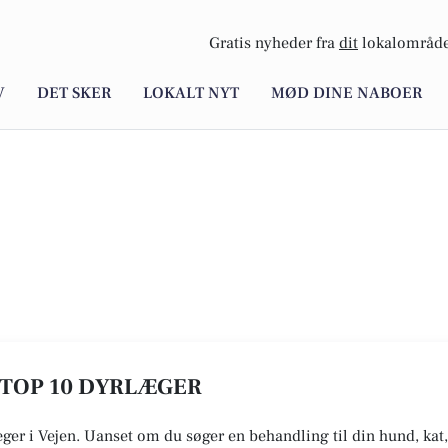
Gratis nyheder fra
dit
lokalområde
V
DET SKER
LOKALT NYT
MØD DINE NABOER
E TOP 10 DYRLÆGER
æger i Vejen. Uanset om du søger en behandling til din hund, kat,