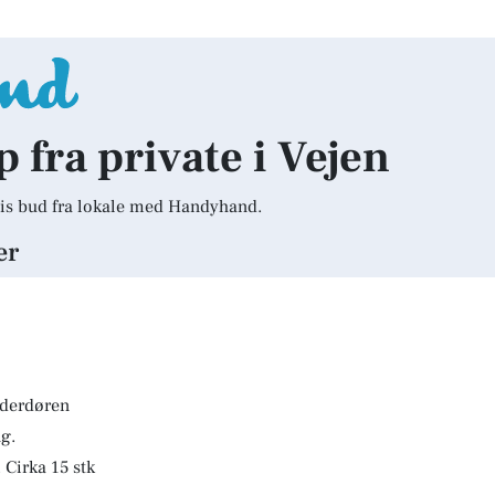
p fra private i Vejen
is bud fra lokale med Handyhand.
er
lderdøren
g.
 Cirka 15 stk