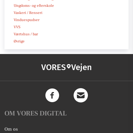
Ungdoms- og efterskole
Vaskeri / Renseri
Vinduespudser
VVS
Værtshus / bar
Øvrige
VORES
Vejen
OM VORES DIGITAL
Om os