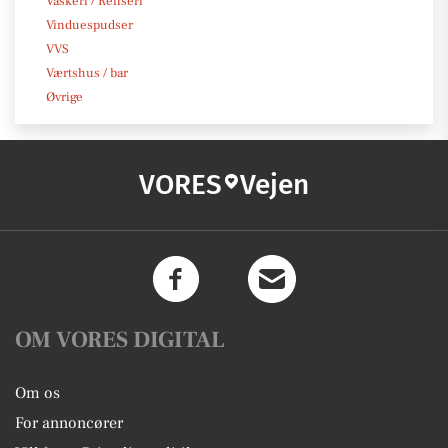
Vaskeri / Renseri
Vinduespudser
VVS
Værtshus / bar
Øvrige
VORES
Vejen
OM VORES DIGITAL
Om os
For annoncører