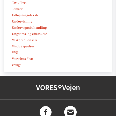
Taxi / Taxa
Tømrer
Udlejningselskab
Undervisning
Undervognsbehandling
Ungdoms- og efterskole
Vaskeri / Renseri
Vinduespudser
VVS
Værtshus / bar
Øvrige
VORES
Vejen