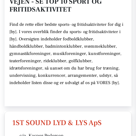
VEJEN - SE TOP 10 SPORT OG
FRITIDSAKTIVITET
Find de rette
eller bedste s
for dig i
ports- og fritidsaktiviteter
[
by
]. I vores overblik finder du
s
i
ports- og fritidsaktiviteter
[
by
].
Oversigten indeholder fodboldklubber,
håndboldklubber, badmintonklubber, svømmeklubber,
gymnastikforeninger, musikforeninger, kunstforeninger,
teaterforeninger, rideklubber, golfklubber,
idrætsforeninger
, så uanset om du har brug for træning,
undervisning, konkurrencer, arrangementer, udstyr
, så
indeholder listen disse
og er udvalgt af os på VORES [
by
]
.
1ST SOUND LYD & LYS ApS
c/o. Kasper Pedersen