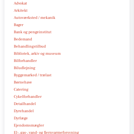
Advokat
Arkitekt
Autoværksted / mekanik
Bager
Bank og pengeinstitut
Bedemand
Behandlingstilbud
Bibliotek, arkiv og museum
Bilforhandler
Biludlejning
Byggemarked / trælast
Børnehave
Catering
Cykelforhandler
Detailhandel
Dyrehandel
Dyrlæge
Ejendomsmægler
El-, gas-, vand- og fjernvarmeforsyning