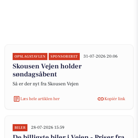
31-07-2026 20:06
OPSLAGSTAVLEN
SPONSORERET
Skousen Vejen holder
søndagsåbent
Så er der nyt fra Skousen Vejen
Læs hele artiklen her
Kopiér link
28-07-2026 15:59
BILER
De billigste biler i Vejen - Priser fra