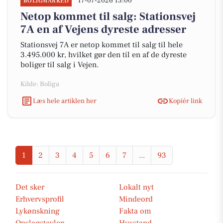
17-07-2026 13:00
BOLIGMARKED
Netop kommet til salg: Stationsvej
7A en af Vejens dyreste adresser
Stationsvej 7A er netop kommet til salg til hele
3.495.000 kr, hvilket gør den til en af de dyreste
boliger til salg i Vejen.
Kilde: Boliga
Læs hele artiklen her
Kopiér link
1
2
3
4
5
6
7
...
93
Det sker
Lokalt nyt
Erhvervsprofil
Mindeord
Lykønskning
Fakta om