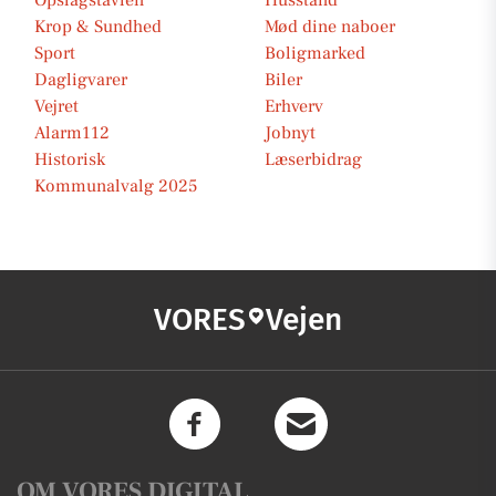
Opslagstavlen
Husstand
Krop & Sundhed
Mød dine naboer
Sport
Boligmarked
Dagligvarer
Biler
Vejret
Erhverv
Alarm112
Jobnyt
Historisk
Læserbidrag
Kommunalvalg 2025
VORES
Vejen
OM VORES DIGITAL