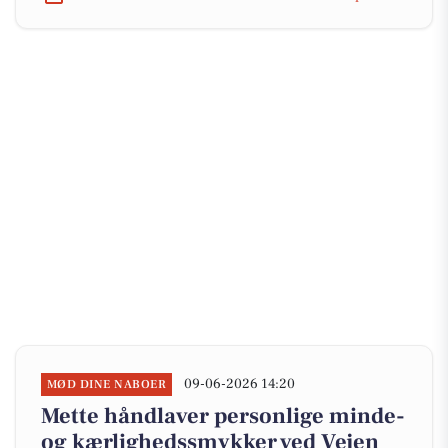
09-06-2026 14:20
MØD DINE NABOER
Mette håndlaver personlige minde-
og kærlighedssmykker ved Vejen