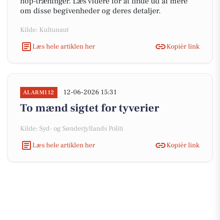
hop-træninger. Læs videre for at finde ud af mere
om disse begivenheder og deres detaljer.
Kilde: Kultunaut
Læs hele artiklen her
Kopiér link
12-06-2026 15:31
ALARM112
To mænd sigtet for tyverier
Kilde: Syd- og Sønderjyllands Politi
Læs hele artiklen her
Kopiér link