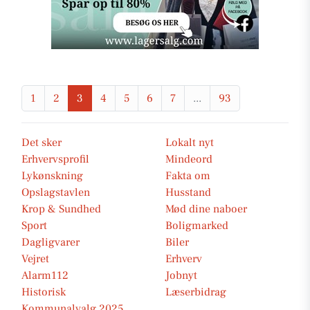
1
2
3
4
5
6
7
...
93
Det sker
Lokalt nyt
Erhvervsprofil
Mindeord
Lykønskning
Fakta om
Opslagstavlen
Husstand
Krop & Sundhed
Mød dine naboer
Sport
Boligmarked
Dagligvarer
Biler
Vejret
Erhverv
Alarm112
Jobnyt
Historisk
Læserbidrag
Kommunalvalg 2025