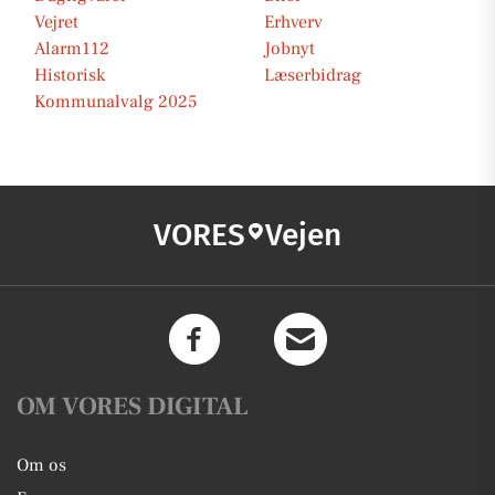
Vejret
Erhverv
Alarm112
Jobnyt
Historisk
Læserbidrag
Kommunalvalg 2025
VORES
Vejen
OM VORES DIGITAL
Om os