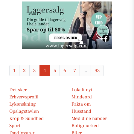
1
2
3
4
5
6
7
...
93
Det sker
Lokalt nyt
Erhvervsprofil
Mindeord
Lykønskning
Fakta om
Opslagstavlen
Husstand
Krop & Sundhed
Mød dine naboer
Sport
Boligmarked
Dagligvarer
Biler