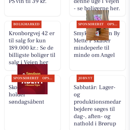
PS vin til 39 kr.
denne uge i Vejen
- se boligerne her.
BOLIGMARKED
SPONSORERET
OPSLAGSTAVLEN
Kronborgvej 42 er
Smykke Design By
til salg for kun
Mette P skaber
189.000 kr.: Se de
mindeperle til
billigste boliger til
minde om Angel
salg i Vejen her
SPONSORERET
OPSLAGSTAVLEN
JOBNYT
Skousen Vejen
Sabbatår: Lager-
holder
og
søndagsåbent
produktionsmedar
bejdere søges til
dag-, aften- og
nathold i Brørup