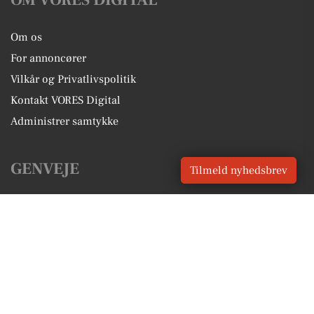
Om os
For annoncører
Vilkår og Privatlivspolitik
Kontakt VORES Digital
Administrer samtykke
GENVEJE
Tilmeld nyhedsbrev
Seneste nyt fra Vejen
Vores lokale erhverv
Kalenderen for Vejen
Fakta om Vejen
Erhvervsartikler
Vejen Kommune