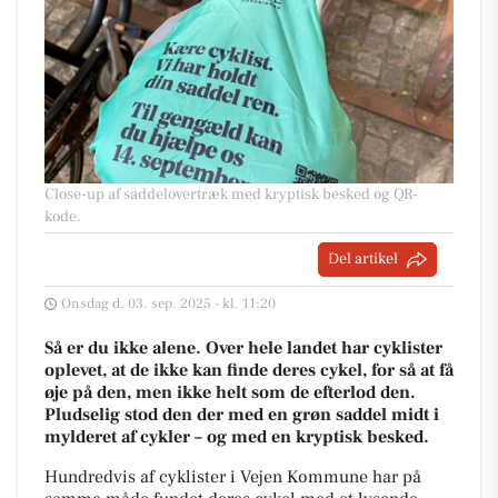
Close-up af saddelovertræk med kryptisk besked og QR-
kode.
Del artikel
Onsdag d. 03. sep. 2025 - kl. 11:20
Så er du ikke alene. Over hele landet har cyklister
oplevet, at de ikke kan finde deres cykel, for så at få
øje på den, men ikke helt som de efterlod den.
Pludselig stod den der med en grøn saddel midt i
mylderet af cykler – og med en kryptisk besked.
Hundredvis af cyklister i Vejen Kommune har på