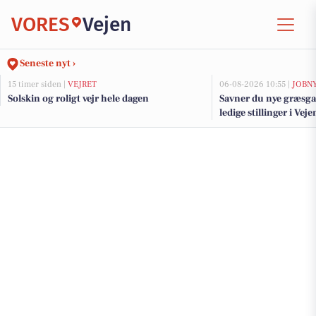
VORES
Vejen
Seneste nyt ›
15 timer siden |
VEJRET
06-08-2026 10:55 |
JOBN
Solskin og roligt vejr hele dagen
Savner du nye græsga
ledige stillinger i Ve