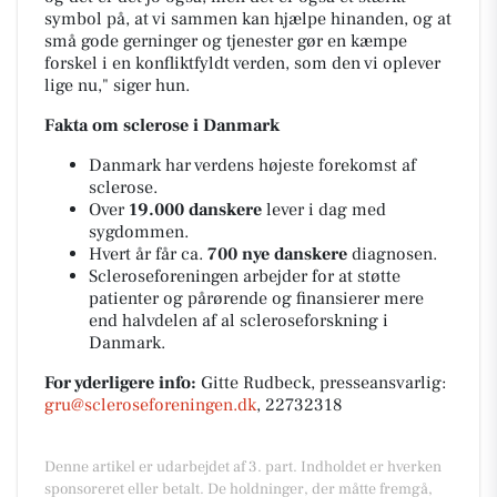
symbol på, at vi sammen kan hjælpe hinanden, og at
små gode gerninger og tjenester gør en kæmpe
forskel i en konfliktfyldt verden, som den vi oplever
lige nu," siger hun.
Fakta om sclerose i Danmark
Danmark har verdens højeste forekomst af
sclerose.
Over
19.000 danskere
lever i dag med
sygdommen.
Hvert år får ca.
700 nye danskere
diagnosen.
Scleroseforeningen arbejder for at støtte
patienter og pårørende og finansierer mere
end halvdelen af al scleroseforskning i
Danmark.
For yderligere info:
Gitte Rudbeck, presseansvarlig:
gru@scleroseforeningen.dk
, 22732318
Denne artikel er udarbejdet af 3. part. Indholdet er hverken
sponsoreret eller betalt. De holdninger, der måtte fremgå,