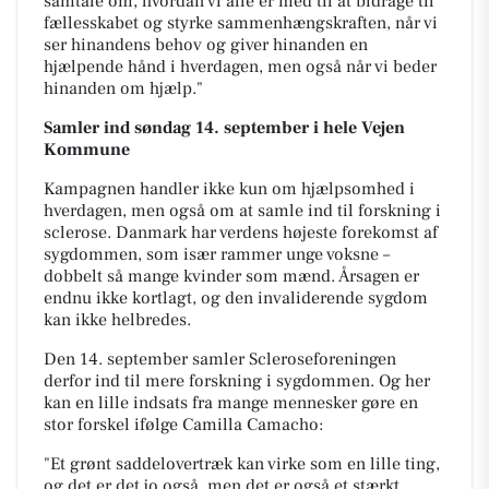
samtale om, hvordan vi alle er med til at bidrage til
fællesskabet og styrke sammenhængskraften, når vi
ser hinandens behov og giver hinanden en
hjælpende hånd i hverdagen, men
også
når vi beder
hinanden om hjælp."
Samler ind søndag 14. september i hele Vejen
Kommune
Kampagnen handler ikke kun om hjælpsomhed i
hverdagen, men også om at samle ind til forskning i
sclerose. Danmark har verdens højeste forekomst af
sygdommen, som især rammer unge voksne –
dobbelt så mange kvinder som mænd. Årsagen er
endnu ikke kortlagt, og den invaliderende sygdom
kan ikke helbredes.
Den 14. september samler Scleroseforeningen
derfor ind til mere forskning i sygdommen. Og her
kan en lille indsats fra mange mennesker gøre en
stor forskel ifølge Camilla Camacho:
"Et grønt saddelovertræk kan virke som en lille ting,
og det er det jo også, men det er også et stærkt