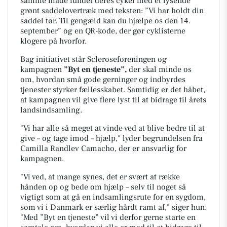
samme måde fundet deres cykel med et lysende
grønt saddelovertræk med teksten:
”Vi har holdt din
saddel tør. Til gengæld kan du hjælpe os den 14.
september”
og en QR-kode, der gør cyklisterne
klogere på hvorfor.
Bag initiativet står Scleroseforeningen og
kampagnen
”Byt en tjeneste”,
der skal minde os
om, hvordan små gode gerninger og indbyrdes
tjenester styrker fællesskabet. Samtidig er det håbet,
at kampagnen vil give flere
lyst til at bidrage til årets
landsindsamling.
"Vi har alle så meget at vinde ved at blive bedre til at
give – og tage imod – hjælp," lyder begrundelsen fra
Camilla Randlev Camacho, der er ansvarlig for
kampagnen.
"Vi ved, at mange synes, det er svært at række
hånden op og bede om hjælp – selv til noget så
vigtigt som at gå en indsamlingsrute for en sygdom,
som vi i Danmark er særlig hårdt ramt af," siger hun:
"Med ”
Byt en tjeneste”
vil vi derfor gerne starte en