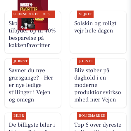
SPONSORERET
OPSLAGSTAVLEN
VEJRET
Skousen Vejen
Solskin og roligt
tilbyder op til 40%
vejr hele dagen
besparelse på
køkkenfavoritter
JOBNYT
JOBNYT
Savner du nye
Bliv støber på
græsgange? - Her
daghold i en
er nye ledige
moderne
stillinger i Vejen
produktionsvirkso
og omegn
mhed nær Vejen
BILER
BOLIGMARKED
De billigste biler i
Top 6 over dyreste