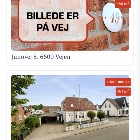
2
188 m
Junovej 8, 6600 Vejen
1.685.000 kr
2
161 m