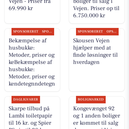
Vejen - Priser fra
boliger til salg i
69.990 kr
Vejen. Priser op til
6.750.000 kr
SPONSORERET
SPONSORERET INDHOLD
SPONSORERET
OPSLAGSTAVLEN
Bekæmpelse af
Skousen Vejen
husbukke:
hjælper med at
Metoder, priser og
finde løsninger til
keBekæmpelse af
hverdagen
husbukke:
Metoder, priser og
kendetegnndetegn
DAGLIGVARER
BOLIGMARKED
Skarpe tilbud på
Kongevænget 92
Lambi toiletpapir
og 1 anden boliger
til 16 kr. og Spier
er kommet til salg