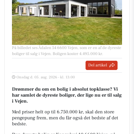
På billedet ses Ådalen 54 6600 Vejen, som er en af de dyreste
boliger til salg i Vejen. Boligen koster 4.495.000 kr.
Del artikel
Onsdag d. 05. aug. 2026 - kl. 13:00
Drømmer du om en bolig i absolut topklasse? Vi
har samlet de dyreste boliger, der lige nu er til salg
i Vejen.
Med priser helt op til 6.750.000 kr, skal den store
pengepung frem, men du får også det bedste af det
bedste.