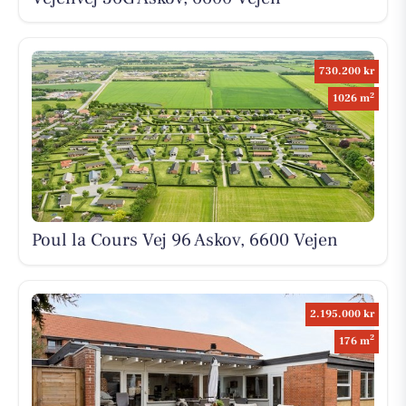
730.200 kr
2
1026 m
Poul la Cours Vej 96 Askov, 6600 Vejen
2.195.000 kr
2
176 m