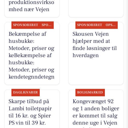
produktionsvirkso
mhed nær Vejen
SPONSORERET
SPONSORERET INDHOLD
SPONSORERET
OPSLAGSTAVLEN
Bekæmpelse af
Skousen Vejen
husbukke:
hjælper med at
Metoder, priser og
finde løsninger til
keBekæmpelse af
hverdagen
husbukke:
Metoder, priser og
kendetegnndetegn
DAGLIGVARER
BOLIGMARKED
Skarpe tilbud på
Kongevænget 92
Lambi toiletpapir
og 1 anden boliger
til 16 kr. og Spier
er kommet til salg
PS vin til 39 kr.
denne uge i Vejen