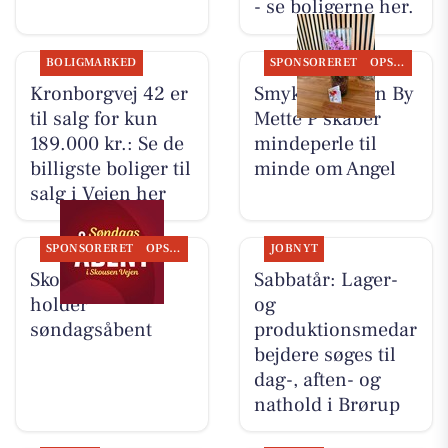
- se boligerne her.
BOLIGMARKED
SPONSORERET
OPSLAGSTAVLEN
Kronborgvej 42 er
Smykke Design By
til salg for kun
Mette P skaber
189.000 kr.: Se de
mindeperle til
billigste boliger til
minde om Angel
salg i Vejen her
SPONSORERET
OPSLAGSTAVLEN
JOBNYT
Skousen Vejen
Sabbatår: Lager-
holder
og
søndagsåbent
produktionsmedar
bejdere søges til
dag-, aften- og
nathold i Brørup