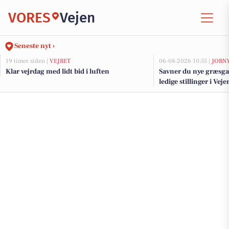
VORES
Vejen
Seneste nyt ›
19 timer siden |
VEJRET
06-08-2026 10:55 |
JOBN
Klar vejrdag med lidt bid i luften
Savner du nye græsga
ledige stillinger i Ve