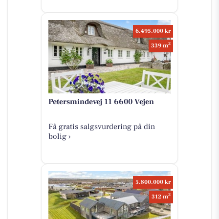
6.495.000 kr
2
339 m
Petersmindevej 11 6600 Vejen
Få gratis salgsvurdering på din
bolig ›
5.800.000 kr
2
312 m