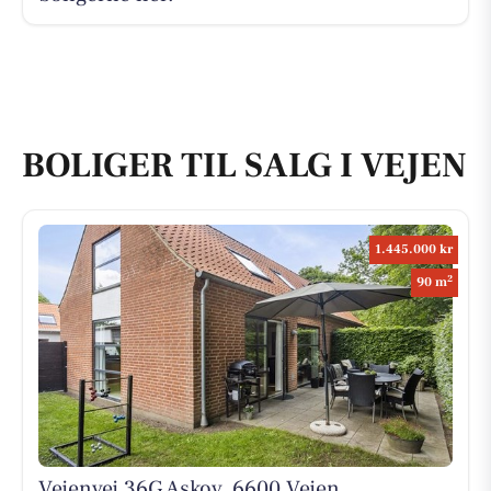
BOLIGER TIL SALG I VEJEN
1.445.000 kr
2
90 m
Vejenvej 36G Askov, 6600 Vejen