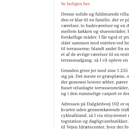
Se boligen her
Denne solide og fuldmurede villa
den er klar til en familie, der er 
værelser, to badeværelser og en d
mellem køkken og stueområder, hvil
forskellige måder. I får også et 
slået sammen med entréen ved ho
til terrasserne; blandt andet fra 
et af de øvrige værelser til en ves
terrasseadgang, så I vil opleve e
Grunden giver jer med sine 1.255
sig på. Det meste er græsplæne, o
der generøst leverer æbler, pærer
huset velanlagte terrasseområder, d
og i den rummelige carport er der s
Adressen på Dalgårdsvej 102 er opt
kvarter uden gennemkørende trafik,
cykleafstand, så I via stisystemet 
togstation og dagligvarebutikker, 
til Vejen Idrætscenter, hvor der 