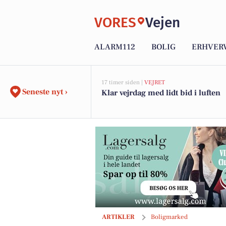
VORES
Vejen
ALARM112
BOLIG
ERHVER
17 timer siden |
VEJRET
Seneste nyt ›
Klar vejrdag med lidt bid i luften
Stor og flot familievilla i børnevenligt k
ARTIKLER
Boligmarked