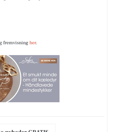
ig fremvisning
her
.