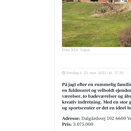
Foto: EDC Vejen
.
Søndag d. 23. mar. 2025 - kl. 17:30
På jagt efter en rummelig famili
en fuldmuret og velholdt ejendom
værelser, to badeværelser og åb
kreativ indretning. Med en stor g
og sportscenter er det en ideel b
Adresse:
Dalgårdsvej 102 6600 V
Pris:
3.075.000