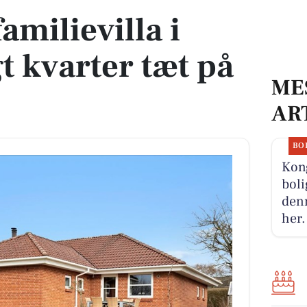
familievilla i
t kvarter tæt på
ME
AR
BO
Kon
boli
denn
her.