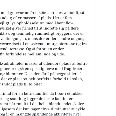
 med gulvvarme fremstår særdeles velholdt, så
på udkig efter masser af plads. Her er fem
ejligt lys opholdssektion med åbent flow
ket giver frihed til at indrette sig på flere
praktisk og temmelig rummeligt bryggers, der er
vedindgangen, mens der er flere andre udgange
soveværelset til en østvendt morgenterrasse og fra
tvendt terrasse. Også fra stuen er der
n fin forbindelse mellem inde og ude.
 kvadratmeter masser af udendørs plads af boltre
g her er også en spiselig have med frugttræer,
 og blommer. Desuden får I på begge sider af
er er placeret helt perfekt i forhold til solen,
nildt plads til to biler.
imal for en børnefamilie, da I bor i et lukket
 og samtidig ligger de fleste faciliteter i
nemt når rundt til det hele, blandt andet skoler,
ligesom det kun tager cirka ti minutter at cykle
foregår en mængde spændende aktiviteter hver