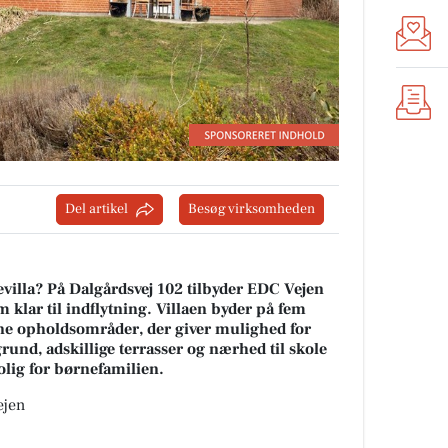
Del artikel
Besøg virksomheden
evilla? På Dalgårdsvej 102 tilbyder EDC Vejen
 klar til indflytning. Villaen byder på fem
ne opholdsområder, der giver mulighed for
rund, adskillige terrasser og nærhed til skole
olig for børnefamilien.
ejen