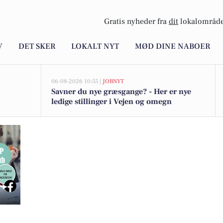
Gratis nyheder fra
dit
lokalområde
V
DET SKER
LOKALT NYT
MØD DINE NABOER
06-08-2026 10:55 |
JOBNYT
Savner du nye græsgange? - Her er nye
ledige stillinger i Vejen og omegn
varter tæt på alt