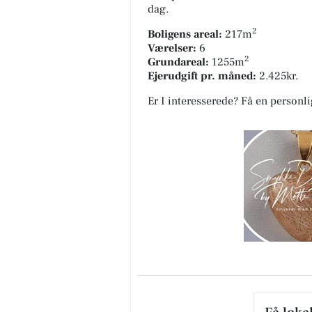
dag.
2
Boligens areal:
217m
Værelser:
6
2
Grundareal:
1255m
Ejerudgift pr. måned:
2.425kr.
Er I interesserede? Få en personl