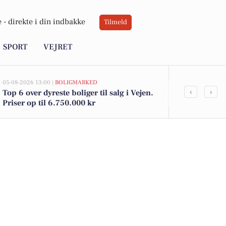
 -
direkte i din indbakke
Tilmeld
SPORT
VEJRET
05-08-2026 13:00 |
BOLIGMARKED
04-08-2026 15:19
‹
›
Top 6 over dyreste boliger til salg i Vejen.
Bliv støber 
Priser op til 6.750.000 kr
produktions