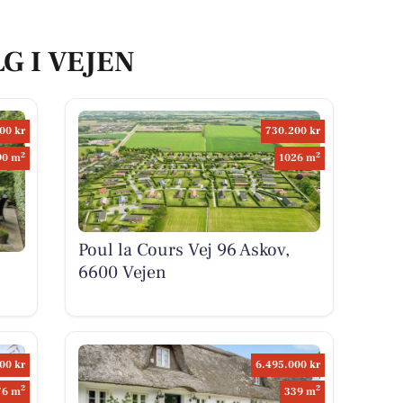
G I VEJEN
00 kr
730.200 kr
2
2
90 m
1026 m
Poul la Cours Vej 96 Askov,
6600 Vejen
00 kr
6.495.000 kr
2
2
76 m
339 m