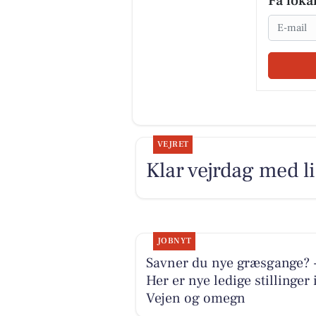
Få loka
Email
VEJRET
Klar vejrdag med li
JOBNYT
Savner du nye græsgange? 
Her er nye ledige stillinger 
Vejen og omegn