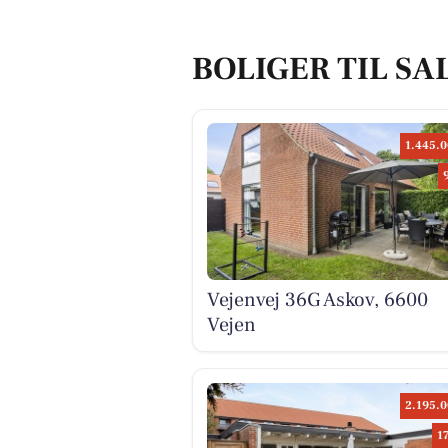
BOLIGER TIL SAL
1.445.0
Vejenvej 36G Askov, 6600
Vejen
2.195.0
1