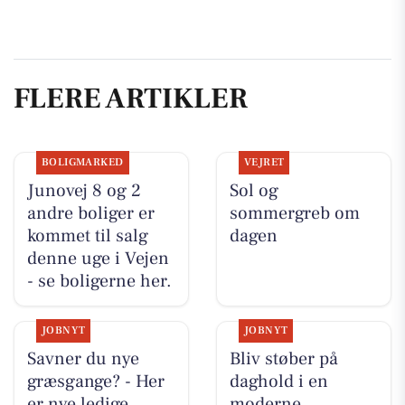
FLERE ARTIKLER
BOLIGMARKED
VEJRET
Junovej 8 og 2
Sol og
andre boliger er
sommergreb om
kommet til salg
dagen
denne uge i Vejen
- se boligerne her.
JOBNYT
JOBNYT
Savner du nye
Bliv støber på
græsgange? - Her
daghold i en
er nye ledige
moderne