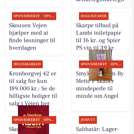
SPONSORERET
OPSLAGSTAVLEN
DAGLIGVARER
Skousen Vejen
Skarpe tilbud på
hjælper med at
Lambi toiletpapir
finde løsninger til
til 16 kr. og Spier
hverdagen
PS vin til 39 kr.
BOLIGMARKED
SPONSORERET
OPSLAGSTAVLEN
Kronborgvej 42 er
Smykke Design By
til salg for kun
Mette P skaber
189.000 kr.: Se de
mindeperle til
billigste boliger til
minde om Angel
salg i Vejen her
SPONSORERET
OPSLAGSTAVLEN
JOBNYT
Skousen Vejen
Sabbatår: Lager-