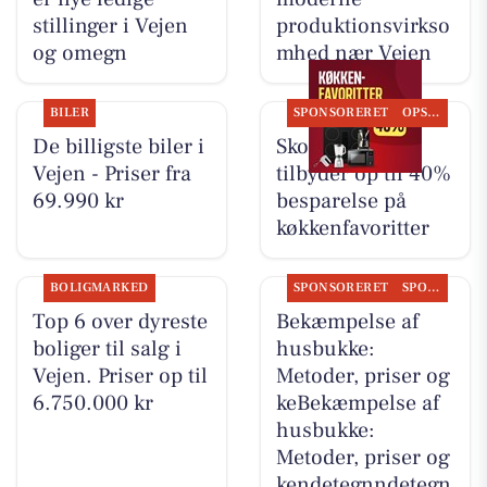
stillinger i Vejen
produktionsvirkso
og omegn
mhed nær Vejen
BILER
SPONSORERET
OPSLAGSTAVLEN
De billigste biler i
Skousen Vejen
Vejen - Priser fra
tilbyder op til 40%
69.990 kr
besparelse på
køkkenfavoritter
BOLIGMARKED
SPONSORERET
SPONSORERET INDHOLD
Top 6 over dyreste
Bekæmpelse af
boliger til salg i
husbukke:
Vejen. Priser op til
Metoder, priser og
6.750.000 kr
keBekæmpelse af
husbukke:
Metoder, priser og
kendetegnndetegn