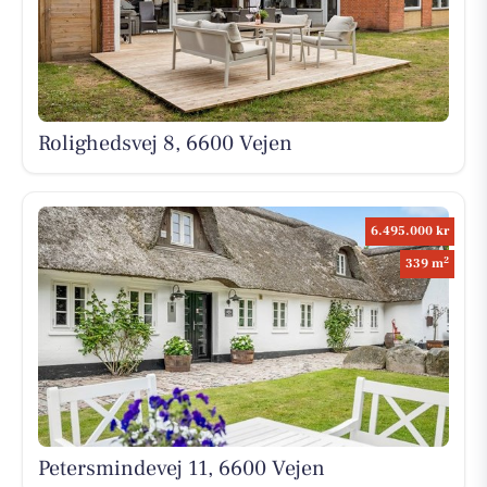
Rolighedsvej 8, 6600 Vejen
6.495.000 kr
2
339 m
Petersmindevej 11, 6600 Vejen