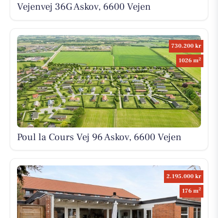
Vejenvej 36G Askov, 6600 Vejen
730.200 kr
2
1026 m
Poul la Cours Vej 96 Askov, 6600 Vejen
2.195.000 kr
2
176 m