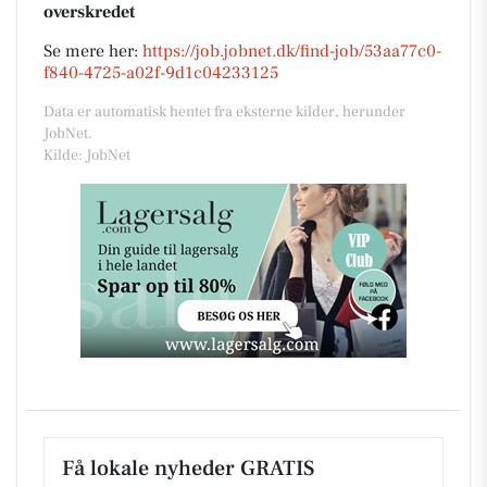
overskredet
Se mere her:
https://job.jobnet.dk/find-job/53aa77c0-
f840-4725-a02f-9d1c04233125
Data er automatisk hentet fra eksterne kilder, herunder
JobNet.
Kilde: JobNet
Få lokale nyheder GRATIS