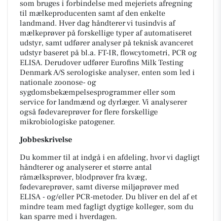
som bruges i forbindelse med mejeriets afregning
til mælkeproducenten samt af den enkelte
landmand. Hver dag håndterer vi tusindvis af
mælkeprøver på forskellige typer af automatiseret
udstyr, samt udfører analyser på teknisk avanceret
udstyr baseret på bl.a. FT-IR, flowcytometri, PCR og
ELISA. Derudover udfører Eurofins Milk Testing
Denmark A/S serologiske analyser, enten som led i
nationale zoonose- og
sygdomsbekæmpelsesprogrammer eller som
service for landmænd og dyrlæger. Vi analyserer
også fødevareprøver for flere forskellige
mikrobiologiske patogener.
Jobbeskrivelse
Du kommer til at indgå i en afdeling, hvor vi dagligt
håndterer og analyserer et større antal
råmælksprøver, blodprøver fra kvæg,
fødevareprøver, samt diverse miljøprøver med
ELISA - og/eller PCR-metoder. Du bliver en del af et
mindre team med fagligt dygtige kolleger, som du
kan sparre med i hverdagen.