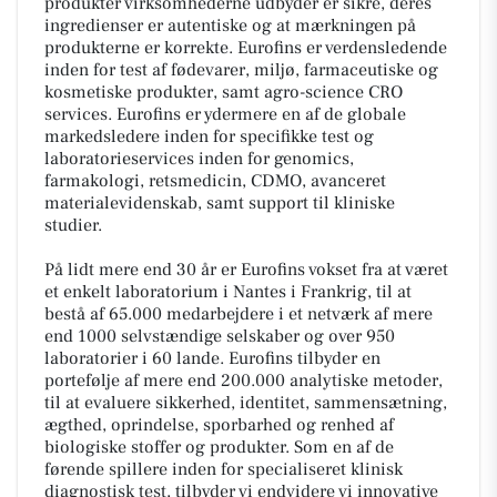
produkter virksomhederne udbyder er sikre, deres
ingredienser er autentiske og at mærkningen på
produkterne er korrekte. Eurofins er verdensledende
inden for test af fødevarer, miljø, farmaceutiske og
kosmetiske produkter, samt agro-science CRO
services. Eurofins er ydermere en af de globale
markedsledere inden for specifikke test og
laboratorieservices inden for genomics,
farmakologi, retsmedicin, CDMO, avanceret
materialevidenskab, samt support til kliniske
studier.
På lidt mere end 30 år er Eurofins vokset fra at været
et enkelt laboratorium i Nantes i Frankrig, til at
bestå af 65.000 medarbejdere i et netværk af mere
end 1000 selvstændige selskaber og over 950
laboratorier i 60 lande. Eurofins tilbyder en
portefølje af mere end 200.000 analytiske metoder,
til at evaluere sikkerhed, identitet, sammensætning,
ægthed, oprindelse, sporbarhed og renhed af
biologiske stoffer og produkter. Som en af de
førende spillere inden for specialiseret klinisk
diagnostisk test, tilbyder vi endvidere vi innovative