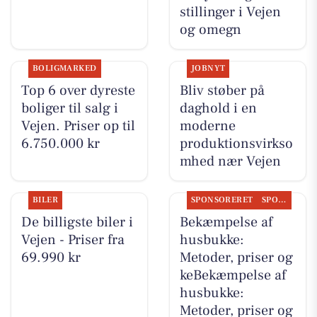
stillinger i Vejen
og omegn
BOLIGMARKED
JOBNYT
Top 6 over dyreste
Bliv støber på
boliger til salg i
daghold i en
Vejen. Priser op til
moderne
6.750.000 kr
produktionsvirkso
mhed nær Vejen
BILER
SPONSORERET
SPONSORERET INDHOLD
De billigste biler i
Bekæmpelse af
Vejen - Priser fra
husbukke:
69.990 kr
Metoder, priser og
keBekæmpelse af
husbukke:
Metoder, priser og