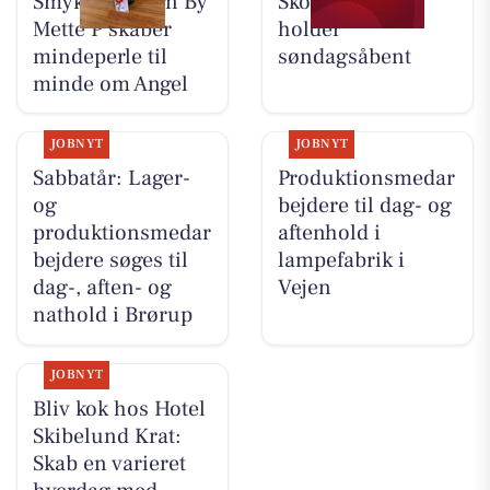
Smykke Design By
Skousen Vejen
Mette P skaber
holder
mindeperle til
søndagsåbent
minde om Angel
JOBNYT
JOBNYT
Sabbatår: Lager-
Produktionsmedar
og
bejdere til dag- og
produktionsmedar
aftenhold i
bejdere søges til
lampefabrik i
dag-, aften- og
Vejen
nathold i Brørup
JOBNYT
Bliv kok hos Hotel
Skibelund Krat:
Skab en varieret