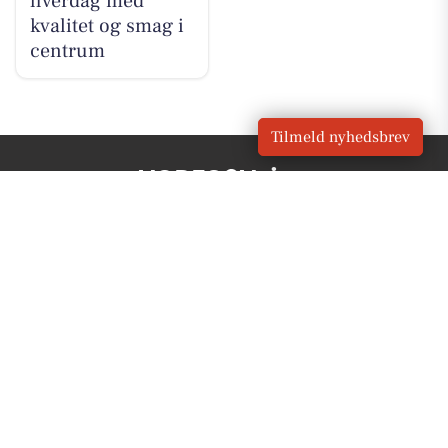
hverdag med
kvalitet og smag i
centrum
Tilmeld nyhedsbrev
VORES
Vejen
OM VORES DIGITAL
Om os
For annoncører
Vilkår og Privatlivspolitik