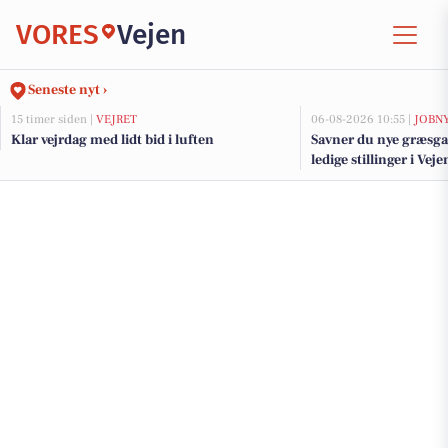
VORES
Vejen
Seneste nyt ›
15 timer siden |
VEJRET
06-08-2026 10:55 |
JOBN
Klar vejrdag med lidt bid i luften
Savner du nye græsga
ledige stillinger i Ve