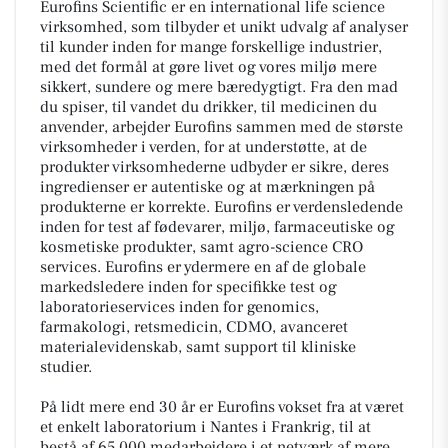
Eurofins Scientific er en international life science
virksomhed, som tilbyder et unikt udvalg af analyser
til kunder inden for mange forskellige industrier,
med det formål at gøre livet og vores miljø mere
sikkert, sundere og mere bæredygtigt. Fra den mad
du spiser, til vandet du drikker, til medicinen du
anvender, arbejder Eurofins sammen med de største
virksomheder i verden, for at understøtte, at de
produkter virksomhederne udbyder er sikre, deres
ingredienser er autentiske og at mærkningen på
produkterne er korrekte. Eurofins er verdensledende
inden for test af fødevarer, miljø, farmaceutiske og
kosmetiske produkter, samt agro-science CRO
services. Eurofins er ydermere en af de globale
markedsledere inden for specifikke test og
laboratorieservices inden for genomics,
farmakologi, retsmedicin, CDMO, avanceret
materialevidenskab, samt support til kliniske
studier.
På lidt mere end 30 år er Eurofins vokset fra at været
et enkelt laboratorium i Nantes i Frankrig, til at
bestå af 65.000 medarbejdere i et netværk af mere