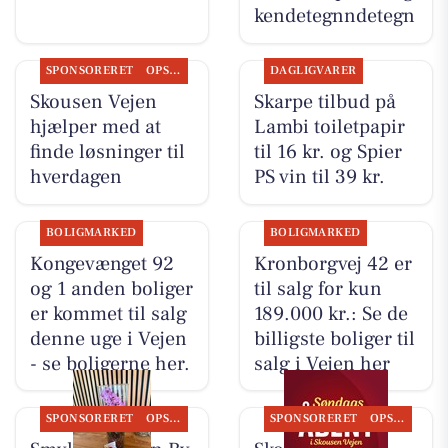
kendetegnndetegn
SPONSORERET
OPSLAGSTAVLEN
DAGLIGVARER
Skousen Vejen
Skarpe tilbud på
hjælper med at
Lambi toiletpapir
finde løsninger til
til 16 kr. og Spier
hverdagen
PS vin til 39 kr.
BOLIGMARKED
BOLIGMARKED
Kongevænget 92
Kronborgvej 42 er
og 1 anden boliger
til salg for kun
er kommet til salg
189.000 kr.: Se de
denne uge i Vejen
billigste boliger til
- se boligerne her.
salg i Vejen her
SPONSORERET
OPSLAGSTAVLEN
SPONSORERET
OPSLAGSTAVLEN