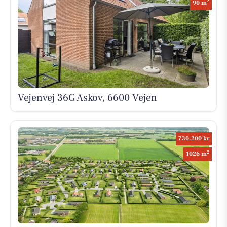
2
90 m
Vejenvej 36G Askov, 6600 Vejen
730.200 kr
2
1026 m