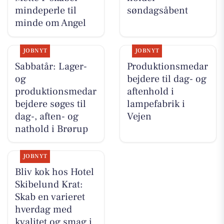
mindeperle til
søndagsåbent
minde om Angel
JOBNYT
JOBNYT
Sabbatår: Lager-
Produktionsmedar
og
bejdere til dag- og
produktionsmedar
aftenhold i
bejdere søges til
lampefabrik i
dag-, aften- og
Vejen
nathold i Brørup
JOBNYT
Bliv kok hos Hotel
Skibelund Krat:
Skab en varieret
hverdag med
kvalitet og smag i