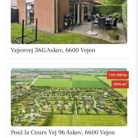
Vejenvej 36G Askov, 6600 Vejen
730.200 kr
2
1026 m
Poul la Cours Vej 96 Askov, 6600 Vejen