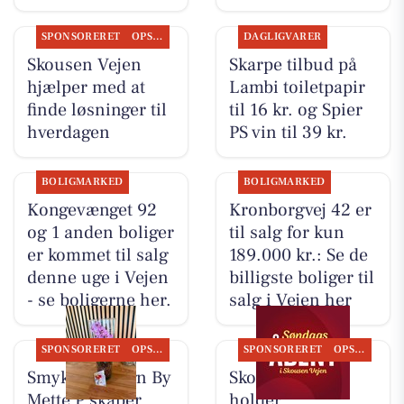
SPONSORERET
OPSLAGSTAVLEN
DAGLIGVARER
Skousen Vejen
Skarpe tilbud på
hjælper med at
Lambi toiletpapir
finde løsninger til
til 16 kr. og Spier
hverdagen
PS vin til 39 kr.
BOLIGMARKED
BOLIGMARKED
Kongevænget 92
Kronborgvej 42 er
og 1 anden boliger
til salg for kun
er kommet til salg
189.000 kr.: Se de
denne uge i Vejen
billigste boliger til
- se boligerne her.
salg i Vejen her
SPONSORERET
OPSLAGSTAVLEN
SPONSORERET
OPSLAGSTAVLEN
Smykke Design By
Skousen Vejen
Mette P skaber
holder