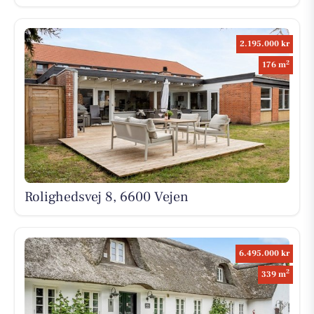
2.195.000 kr
2
176 m
Rolighedsvej 8, 6600 Vejen
6.495.000 kr
2
339 m