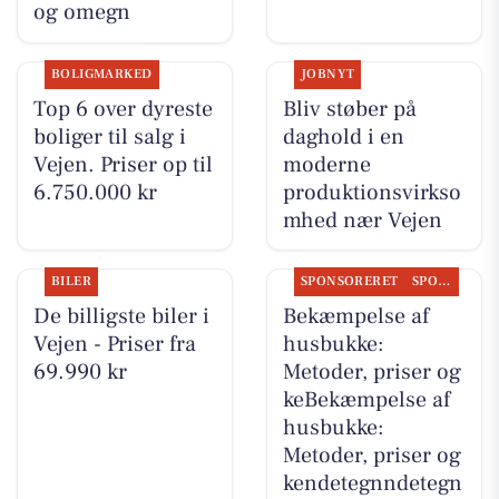
og omegn
BOLIGMARKED
JOBNYT
Top 6 over dyreste
Bliv støber på
boliger til salg i
daghold i en
Vejen. Priser op til
moderne
6.750.000 kr
produktionsvirkso
mhed nær Vejen
BILER
SPONSORERET
SPONSORERET INDHOLD
De billigste biler i
Bekæmpelse af
Vejen - Priser fra
husbukke:
69.990 kr
Metoder, priser og
keBekæmpelse af
husbukke:
Metoder, priser og
kendetegnndetegn