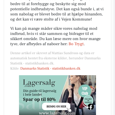
bedre til at forebygge og beskytte sig mod
potentielle indbrudstyve. Det kan også bunde i, at vi
som nabolag er blevet bedre til at hjælpe hinanden,
og det kan vi være stolte af i Vejen Kommune!
Vi kan på mange måder sikre vores nabolag mod
indbrud, hvis vi står sammen og bidrager til et
sikkert område. Du kan læse mere om hvor mange
tyve, der afbrydes af naboer her:
Bo Trygt
.
Denne artikel er skrevet af Mattias Sundroos og data er
automatisk hentet fra eksterne kilder, herunder Danmarks
Statistik - statistikbanken.dk.
Kilde:
Danmarks Statistik - statistikbanken.dk