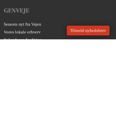
GENVEJE
Seneste nyt fra Vejen
Tilmeld nyhedsbrev
Vores lokale erhverv
Kalenderen for Vejen
Fakta om Vejen
Erhvervsartikler
Vejen Kommune
Få en gratis salgsvurdering
Sponsoreret indhold
Vores Digital © 2026
Kontakt VORES Digital