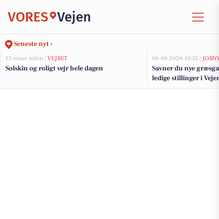
VORES
Vejen
Seneste nyt ›
13 timer siden |
VEJRET
06-08-2026 10:55 |
JOBN
Solskin og roligt vejr hele dagen
Savner du nye græsga
ledige stillinger i Ve