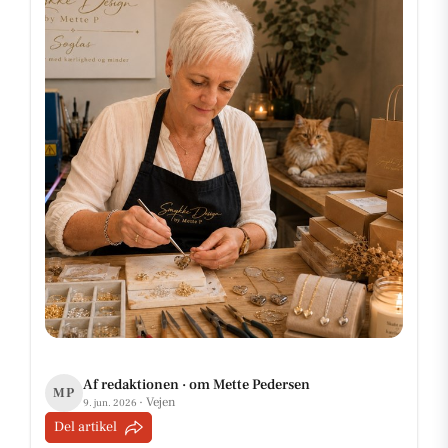
Af redaktionen · om Mette Pedersen
MP
· Vejen
9. jun. 2026
Del artikel